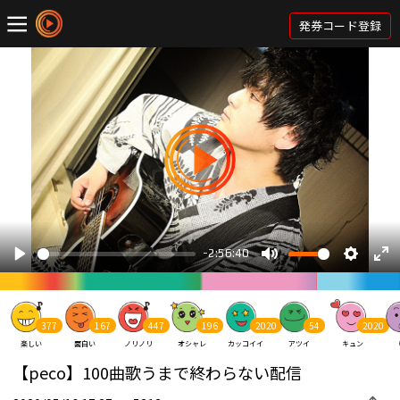
発券コード登録
377
167
447
196
2020
54
2020
楽しい
面白い
ノリノリ
オシャレ
カッコイイ
アツイ
キュン
【peco】100曲歌うまで終わらない配信