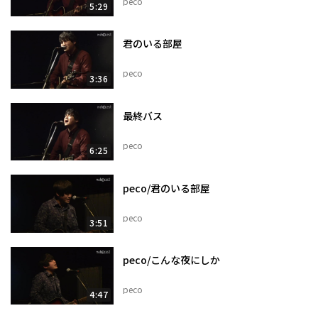
peco
5:29
君のいる部屋
peco
3:36
最終バス
peco
6:25
peco/君のいる部屋
peco
3:51
peco/こんな夜にしか
peco
4:47