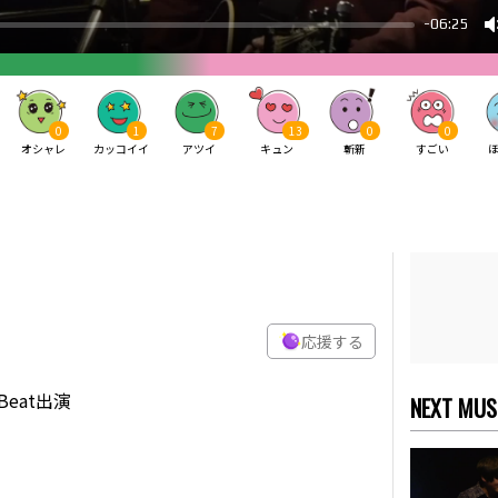
0
1
7
13
0
0
オシャレ
カッコイイ
アツイ
キュン
斬新
すごい
応援する
Beat出演
NEXT MUS