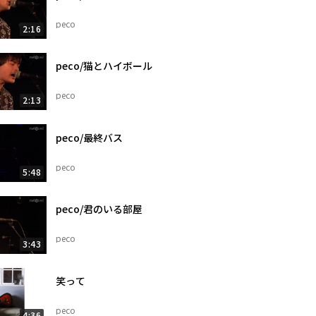
peco
2:16
peco/猫とハイボール
peco
2:13
peco/最終バス
peco
5:48
peco/君のいる部屋
peco
3:43
笑って
peco
4:36