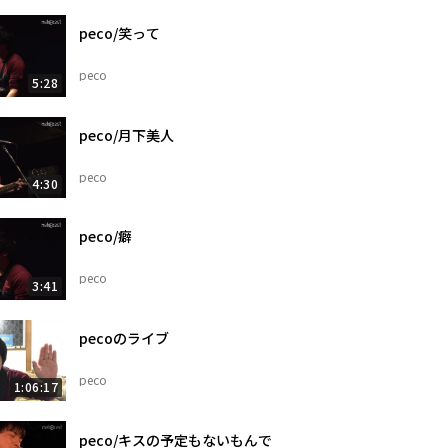
peco/笑って
peco
5:28
peco/月下美人
peco
4:30
peco/癖
peco
3:41
pecoのライブ
peco
1:06:17
peco/キスの予定もないもんで