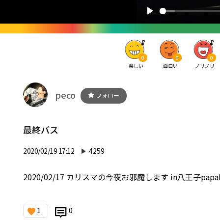
0
0
0
楽しい
面白い
ノリノリ
peco
フォロー
最終バス
2020/02/19 17:12
4259
2020/02/17 カリスマの今夜お邪魔します in八王子papa
1
0