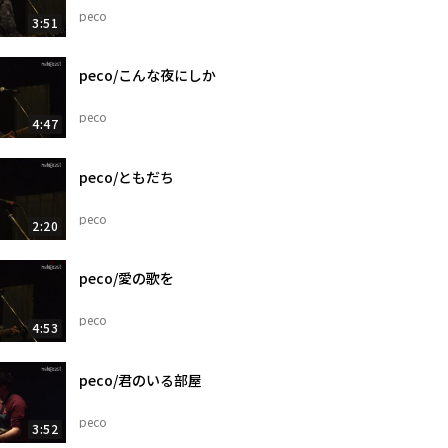
peco
3:51
peco/こんな夜にしか
peco
4:47
peco/ともだち
peco
2:20
peco/愛の歌を
peco
4:53
peco/君のいる部屋
peco
3:52