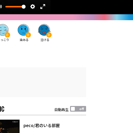
0
0
0
ほっこり
染みる
泣ける
IC
自動再生
peco/君のいる部屋