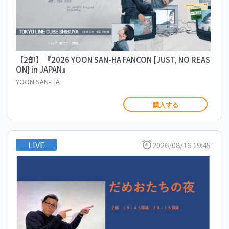
【2部】『2026 YOON SAN-HA FANCON [JUST, NO REAS
ON] in JAPAN』
YOON SAN-HA
購入する
LIVE
2026/08/16 19:45