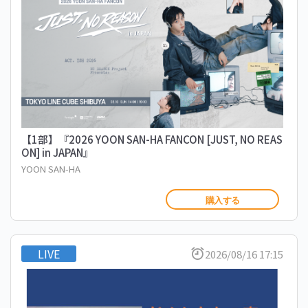
【1部】『2026 YOON SAN-HA FANCON [JUST, NO REAS
ON] in JAPAN』
YOON SAN-HA
購入する
LIVE
2026/08/16 17:15