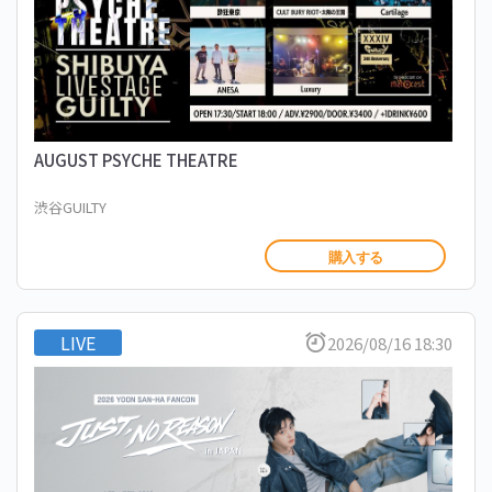
AUGUST PSYCHE THEATRE
渋谷GUILTY
購入する
LIVE
2026/08/16 18:30