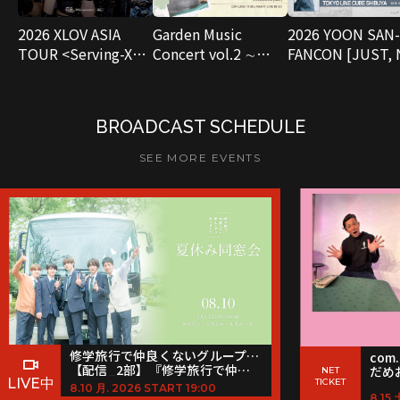
2026 XLOV ASIA
Garden Music
2026 YOON SAN
TOUR <Serving-X>
Concert vol.2 ∼
FANCON [JUST,
IN OSAKA
Three Blooms, One
REASON] in JAP
Moment ∼
BROADCAST SCHEDULE
SEE MORE EVENTS
修学旅行で仲良くないグループに入りました
com.
【配信_2部】『修学旅行で仲良くないグループに入りました〜夏休み同窓会〜』
NET
LIVE中
TICKET
8.10 月. 2026 START 19:00
8.15 