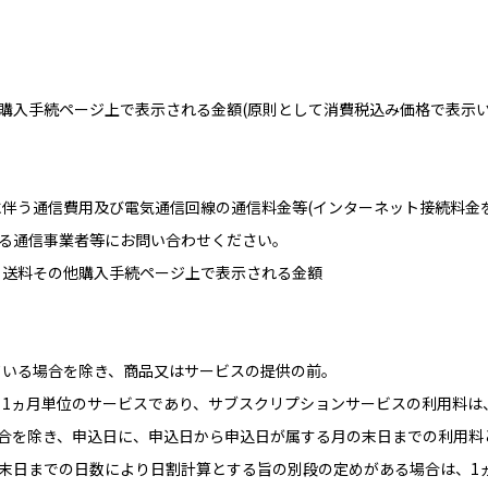
購入手続ページ上で表示される金額(原則として消費税込み価格で表示い
に伴う通信費用及び電気通信回線の通信料金等(インターネット接続料金
る通信事業者等にお問い合わせください。
料、送料その他購入手続ページ上で表示される金額
している場合を除き、商品又はサービスの提供の前。
は、1ヵ月単位のサービスであり、サブスクリプションサービスの利用料
合を除き、申込日に、申込日から申込日が属する月の末日までの利用料
末日までの日数により日割計算とする旨の別段の定めがある場合は、1