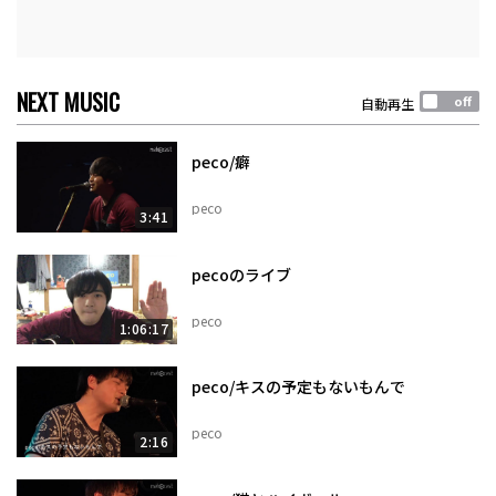
NEXT MUSIC
自動再生
peco/癖
peco
3:41
pecoのライブ
peco
1:06:17
peco/キスの予定もないもんで
peco
2:16