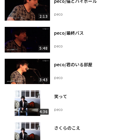
peco/猫とハイボール
peco
2:13
peco/最終バス
peco
5:48
peco/君のいる部屋
peco
3:43
笑って
peco
4:36
さくらのこえ