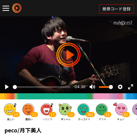
発券コード登録
13
13
13
13
343
13
93
楽しい
面白い
ノリノリ
オシャレ
カッコイイ
アツイ
キュン
peco/月下美人