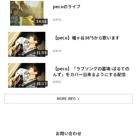
pecoのライブ
peco
54:08
【peco】幡ヶ谷36°5から歌います
peco
31:59
【peco】「ラブソングの墓場-ぱるての
んず」をカバー出来るようにする配信
peco
38:17
MORE INFO
お問い合わせ