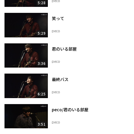
peco
5:28
笑って
peco
5:29
君のいる部屋
peco
3:36
最終バス
peco
6:25
peco/君のいる部屋
peco
3:51