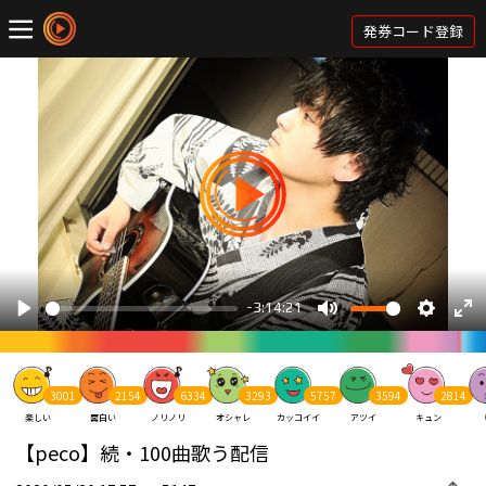
発券コード登録
3001
2154
6334
3293
5757
3594
2814
楽しい
面白い
ノリノリ
オシャレ
カッコイイ
アツイ
キュン
【peco】続・100曲歌う配信