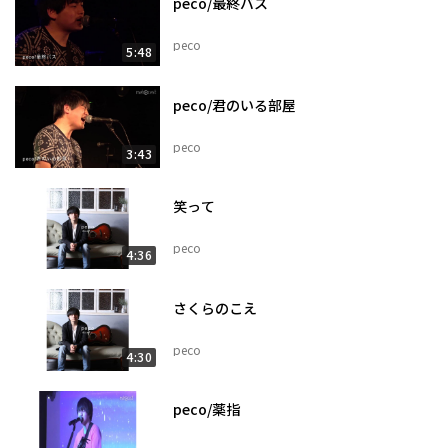
peco/最終バス
peco
5:48
peco/君のいる部屋
peco
3:43
笑って
peco
4:36
さくらのこえ
peco
4:30
peco/薬指