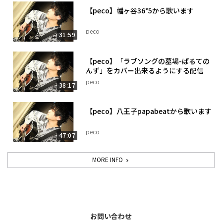
【peco】幡ヶ谷36°5から歌います
peco
31:59
【peco】「ラブソングの墓場-ぱるての
んず」をカバー出来るようにする配信
peco
38:17
【peco】八王子papabeatから歌います
peco
47:07
MORE INFO
お問い合わせ