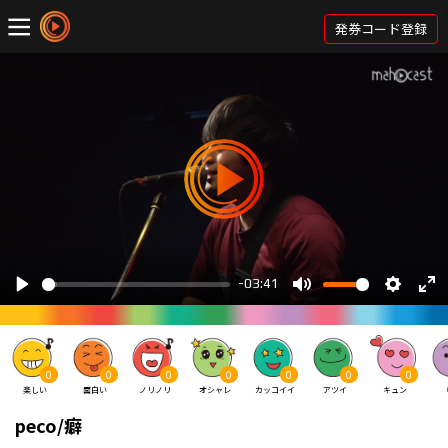
発券コード登録
0
0
0
0
0
0
0
楽しい
面白い
ノリノリ
オシャレ
カッコイイ
アツイ
キュン
peco/癖