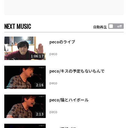
NEXT MUSIC
自動再生
pecoのライブ
peco
1:06:17
peco/キスの予定もないもんで
peco
2:16
peco/猫とハイボール
peco
2:13