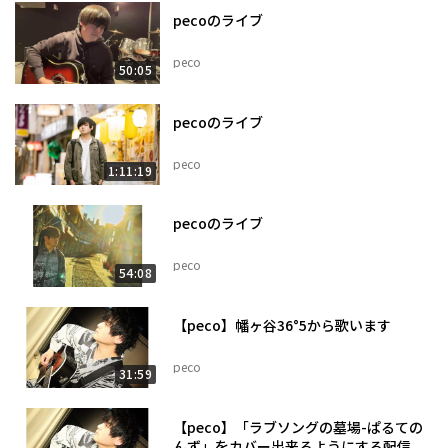
pecoのライブ
peco
50:05
pecoのライブ
peco
1:11:19
pecoのライブ
peco
54:08
【peco】幡ヶ谷36°5から歌います
peco
31:59
【peco】「ラブソングの墓場-ぱるての
んず」をカバー出来るようにする配信