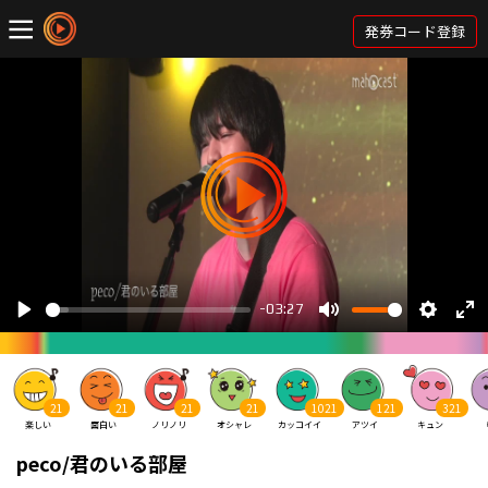
発券コード登録
21
21
21
21
1021
121
321
楽しい
面白い
ノリノリ
オシャレ
カッコイイ
アツイ
キュン
peco/君のいる部屋