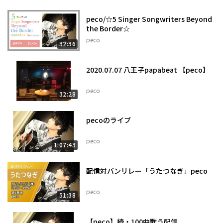
peco/☆5 Singer Songwriters Beyond
the Border☆
peco
32:36
2020.07.07 八王子papabeat 【peco】
peco
32:28
pecoのライブ
peco
1:07:43
配信対バンリレー「うたつなぎ」peco
peco
51:38
【peco】続・100曲歌う配信