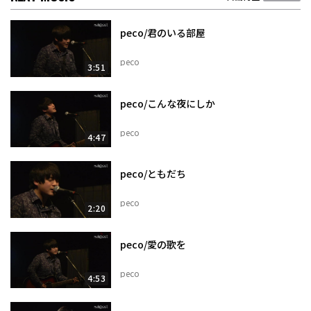
peco/君のいる部屋
peco
3:51
peco/こんな夜にしか
peco
4:47
peco/ともだち
peco
2:20
peco/愛の歌を
peco
4:53