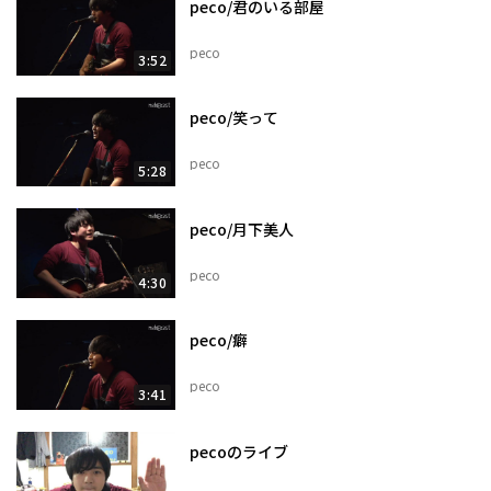
peco/君のいる部屋
peco
3:52
peco/笑って
peco
5:28
peco/月下美人
peco
4:30
peco/癖
peco
3:41
pecoのライブ