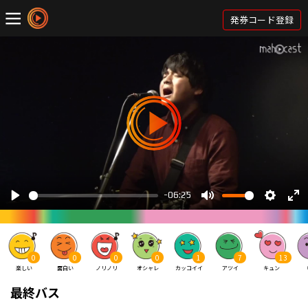
発券コード登録
0
0
0
0
1
7
13
楽しい
面白い
ノリノリ
オシャレ
カッコイイ
アツイ
キュン
最終バス