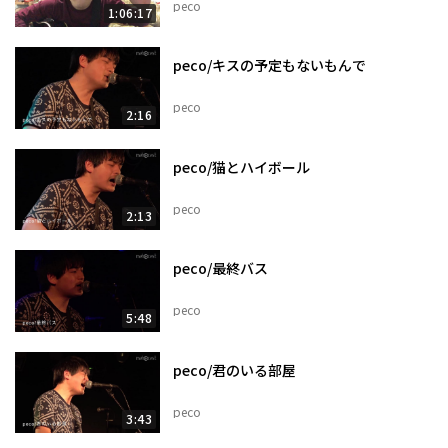
peco
1:06:17
peco/キスの予定もないもんで
peco
2:16
peco/猫とハイボール
peco
2:13
peco/最終バス
peco
5:48
peco/君のいる部屋
peco
3:43