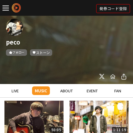
発券コード登録
peco
フォロー
ストーン
LIVE
MUSIC
ABOUT
EVENT
FAN
50:05
1:11:19