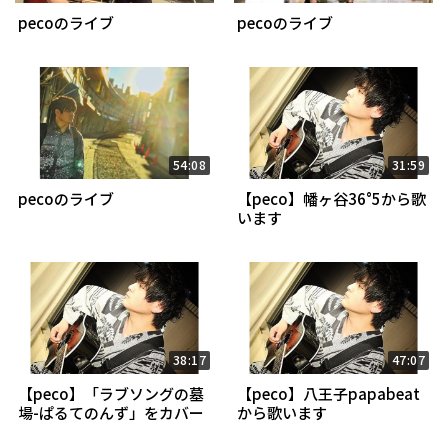
pecoのライブ
pecoのライブ
54:08
31:59
pecoのライブ
【peco】幡ヶ谷36°5から歌
います
38:17
47:07
【peco】「ラブソングの墓
【peco】八王子papabeat
場-ぱるてのんず」をカバー
から歌います
出来るようにする配信