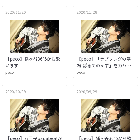
2020/11/29
2020/11/28
【peco】幡ヶ谷36°5から歌
【peco】「ラブソングの墓
います
場-ぱるてのんず」をカバー
出来るようにする配信
peco
peco
2020/10/09
2020/09/29
【peco】八王子papabeatか
【peco】幡ヶ谷36°5から歌