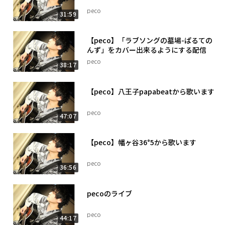
peco
31:59
【peco】「ラブソングの墓場-ぱるての
んず」をカバー出来るようにする配信
peco
38:17
【peco】八王子papabeatから歌います
peco
47:07
【peco】幡ヶ谷36°5から歌います
peco
36:56
pecoのライブ
peco
44:17