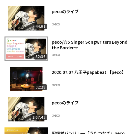
pecoのライブ
peco
44:01
peco/☆5 Singer Songwriters Beyond
the Border☆
peco
32:36
2020.07.07 八王子papabeat 【peco】
peco
32:28
pecoのライブ
peco
1:07:43
配信対バンリレー「うたつなぎ」peco