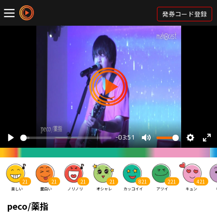
発券コード登録
21
21
21
21
821
221
421
楽しい
面白い
ノリノリ
オシャレ
カッコイイ
アツイ
キュン
peco/薬指