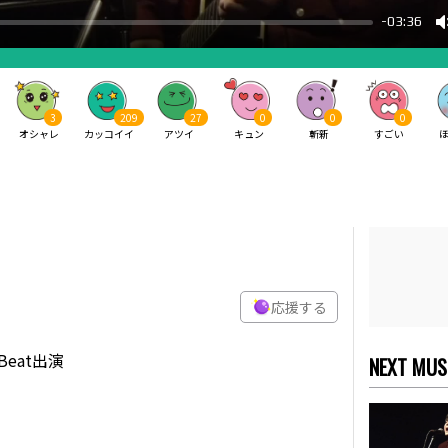
3
209
27
0
0
0
オシャレ
カッコイイ
アツイ
キュン
斬新
すごい
応援する
Beat出演
NEXT MUS