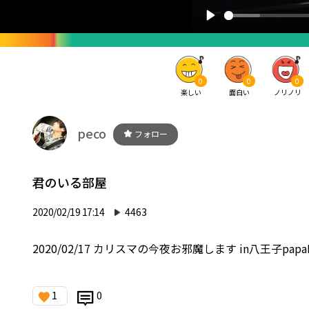
0
0
0
楽しい
面白い
ノリノリ
peco
フォロー
君のいる部屋
2020/02/19 17:14
4463
2020/02/17 カリスマの今夜お邪魔します in八王子papa
1
0