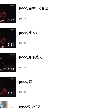
peco/君のいる部屋
peco
3:52
peco/笑って
peco
5:28
peco/月下美人
peco
4:30
peco/癖
peco
3:41
pecoのライブ