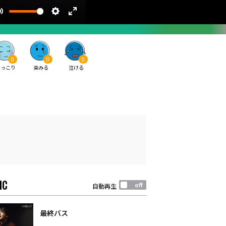
0
0
0
ほっこり
染みる
泣ける
IC
自動再生
最終バス