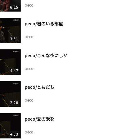
peco
6:25
peco/君のいる部屋
peco
3:51
peco/こんな夜にしか
peco
4:47
peco/ともだち
peco
2:20
peco/愛の歌を
peco
4:53