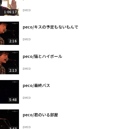
peco
1:06:17
peco/キスの予定もないもんで
peco
2:16
peco/猫とハイボール
peco
2:13
peco/最終バス
peco
5:48
peco/君のいる部屋
peco
3:43