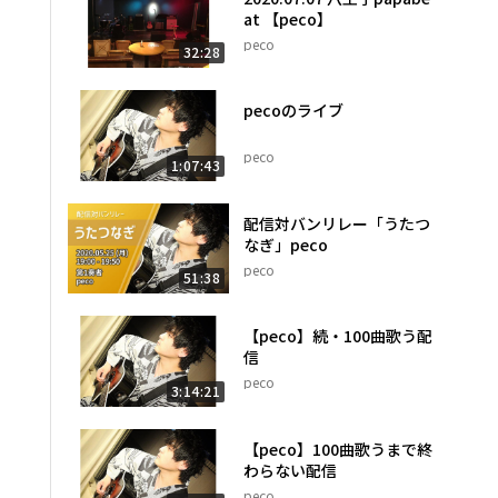
at 【peco】
peco
32:28
pecoのライブ
peco
1:07:43
配信対バンリレー「うたつ
なぎ」peco
peco
51:38
【peco】続・100曲歌う配
信
peco
3:14:21
【peco】100曲歌うまで終
わらない配信
peco