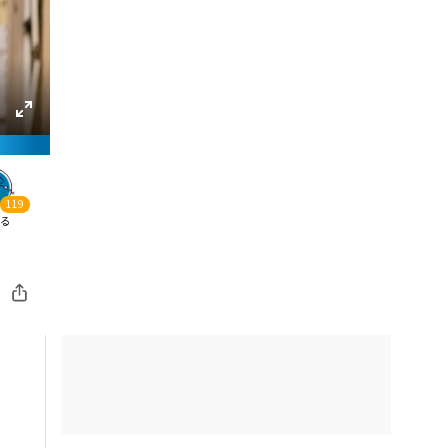
119
る