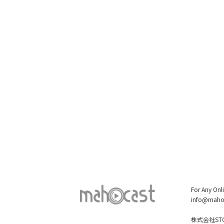
For Any Onl
info@maho
株式会社STO