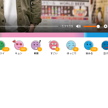
110
695
0
0
30
250
ツイ
キュン
斬新
すごい
ほっこり
染みる
泣け