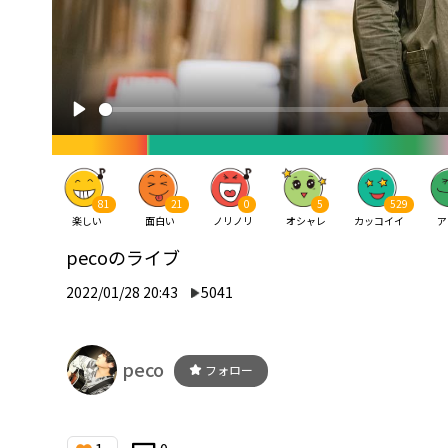
81
21
0
5
529
楽しい
面白い
ノリノリ
オシャレ
カッコイイ
ア
pecoのライブ
2022/01/28 20:43
5041
peco
フォロー