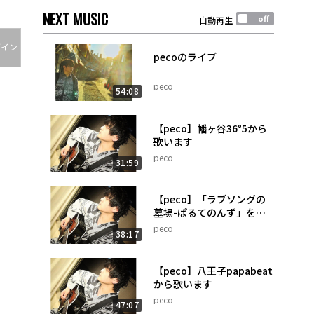
NEXT MUSIC
自動再生
グイン
pecoのライブ
peco
54:08
【peco】幡ヶ谷36°5から
歌います
peco
31:59
【peco】「ラブソングの
墓場-ぱるてのんず」をカ
バー出来るようにする配信
peco
38:17
【peco】八王子papabeat
から歌います
peco
47:07