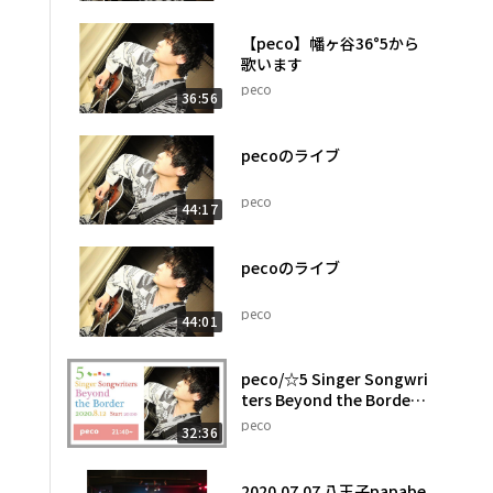
【peco】幡ヶ谷36°5から
歌います
peco
36:56
pecoのライブ
peco
44:17
pecoのライブ
peco
44:01
peco/☆5 Singer Songwri
ters Beyond the Border
☆
peco
32:36
2020.07.07 八王子papabe