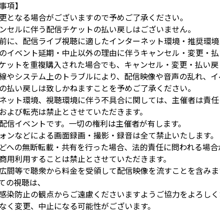
事項】
更となる場合がございますので予めご了承ください。
ンセルに伴う配信チケットの払い戻しはございません。
前に、配信ライブ視聴に適したインターネット環境・推奨環境
のイベント延期・中止以外の理由に伴うキャンセル・変更・払
ケットを重複購入された場合でも、キャンセル・変更・払い戻
線やシステム上のトラブルにより、配信映像や音声の乱れ、イ
の払い戻しは致しかねますことを予めご了承ください。
ネット環境、視聴環境に伴う不具合に関しては、主催者は責任
および転売は禁止とさせていただきます。
配信イベントです。一切の権利は主催者が有します。
ォンなどによる画面録画・撮影・録音は全て禁止いたします。
どへの無断転載・共有を行った場合、法的責任に問われる場合
商用利用することは禁止とさせていただきます。
広間等で聴衆から料金を受領して配信映像を流すことを含みま
ての視聴は、
感染防止の観点からご遠慮くださいますようご協力をよろしく
なく変更、中止になる可能性がございます。