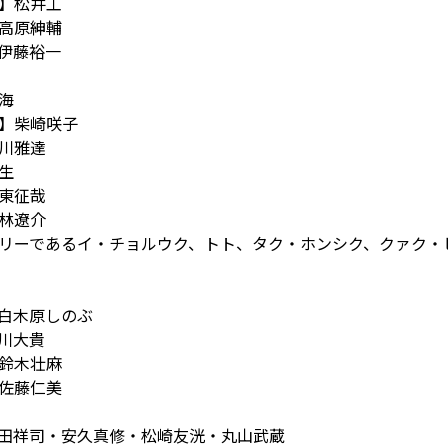
】松井工
高原紳輔
伊藤裕一
海
】柴崎咲子
川雅達
生
東征哉
林遼介
リーであるイ・チョルウク、トト、タク・ホンシク、クァク・
白木原しのぶ
川大貴
鈴木壮麻
佐藤仁美
田祥司・安久真修・松崎友洸・丸山武蔵