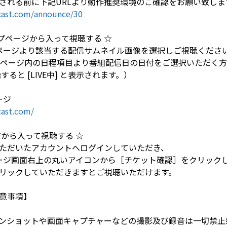
される前に下記URLより動作推奨環境のご確認をお願い致しま
ast.com/announce/30
トップページから入って視聴する ☆
トップページより該当する配信サムネイル画像を選択しご視聴くださ
LE」ページ内の日程項目より番組配信日の日付をご選択いただく
ると [LIVE中] と表示されます。）
ージ
ast.com/
ジから入って視聴する ☆
ただいたアカウントへログインしていただき、
ップページ画面右上の丸いアイコンから［チケット確認］をクリッ
リックしていただきますとご視聴いただけます。
意事項】
ンショットや画面キャプチャーなどの撮影及び録音は一切禁止