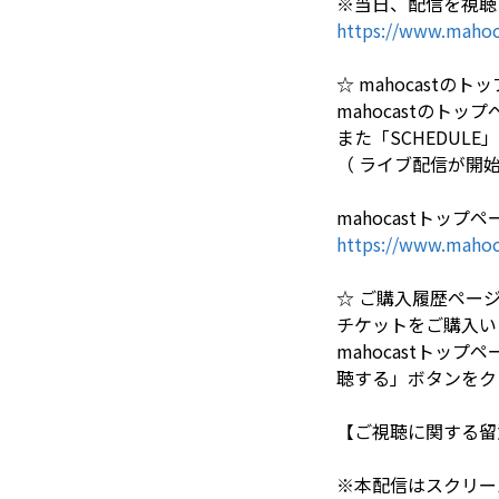
※当日、配信を視聴
https://www.mahoc
☆ mahocastの
mahocastの
また「SCHEDU
（ ライブ配信が開始す
mahocastトップペ
https://www.mahoc
☆ ご購入履歴ペー
チケットをご購入い
mahocastト
聴する」ボタンをク
【ご視聴に関する留
※本配信はスクリー