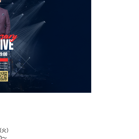
9（火）
0〜