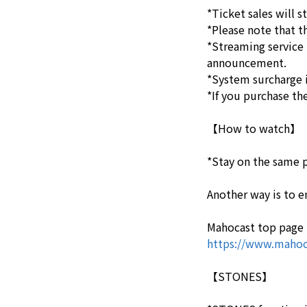
*Ticket sales will s
*Please note that th
*Streaming service
announcement.
*System surcharge i
*If you purchase th
【How to watch】
*Stay on the same p
Another way is to e
Mahocast top page
https://www.mahoc
【STONES】