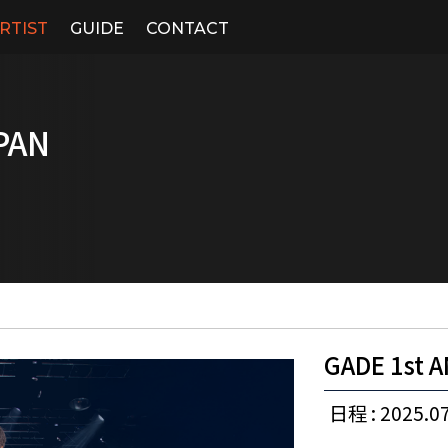
RTIST
GUIDE
CONTACT
PAN
GADE 1st 
日程 : 2025.07