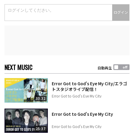
ログイン
NEXT MUSIC
自動再生
Error Got to God's Eye My City/エラゴ
トスタジオライブ配信！
Error Got to God's Eye My City
33:32
Error Got to God's Eye My City
Error Got to God's Eye My City
25:37