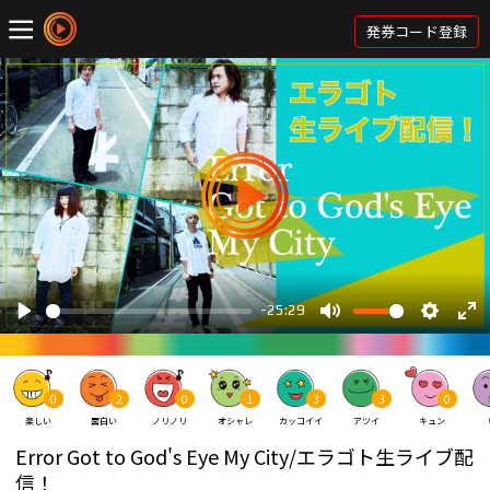
発券コード登録
0
2
0
1
3
3
0
楽しい
面白い
ノリノリ
オシャレ
カッコイイ
アツイ
キュン
Error Got to God's Eye My City/エラゴト生ライブ配
信！