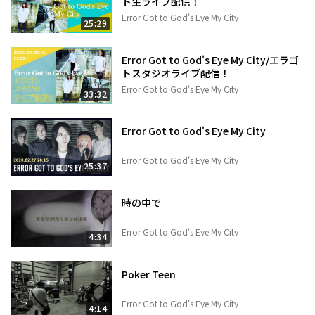
ト生ライブ配信！
Error Got to God's Eye My City
25:29
Error Got to God's Eye My City/エラゴ
トスタジオライブ配信！
Error Got to God's Eye My City
33:32
Error Got to God's Eye My City
Error Got to God's Eye My City
25:37
時の中で
Error Got to God's Eye My City
4:34
Poker Teen
Error Got to God's Eye My City
4:14