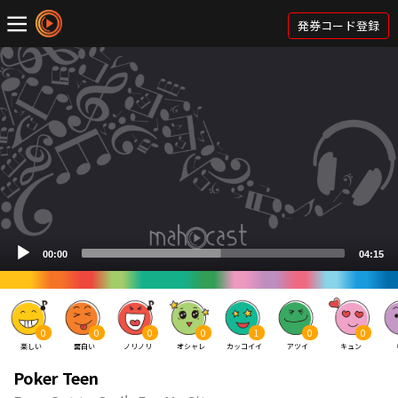
発券コード登録
0
0
0
0
1
0
0
楽しい
面白い
ノリノリ
オシャレ
カッコイイ
アツイ
キュン
Poker Teen