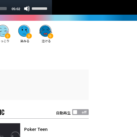
0
0
0
ほっこり
染みる
泣ける
IC
自動再生
Poker Teen