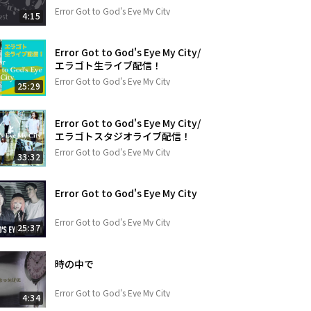
Error Got to God's Eye My City
4:15
Error Got to God's Eye My City/
エラゴト生ライブ配信！
Error Got to God's Eye My City
25:29
Error Got to God's Eye My City/
エラゴトスタジオライブ配信！
Error Got to God's Eye My City
33:32
Error Got to God's Eye My City
Error Got to God's Eye My City
25:37
時の中で
Error Got to God's Eye My City
4:34