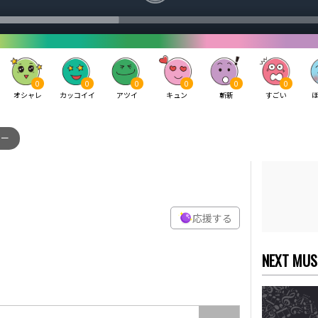
0
0
0
0
0
0
オシャレ
カッコイイ
アツイ
キュン
斬新
すごい
ロー
応援する
NEXT MUS