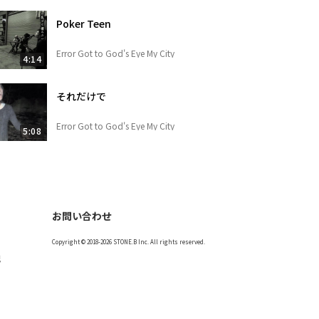
Poker Teen
Error Got to God's Eye My City
4:14
それだけで
Error Got to God's Eye My City
5:08
お問い合わせ
Copyright © 2018-2026 STONE.B Inc. All rights reserved.
記