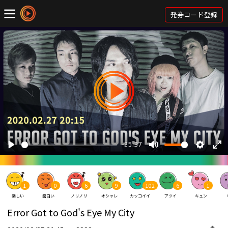
発券コード登録
1
0
6
9
102
6
1
楽しい
面白い
ノリノリ
オシャレ
カッコイイ
アツイ
キュン
Error Got to God's Eye My City