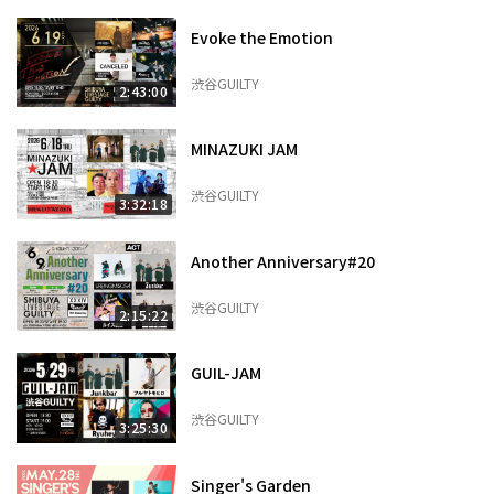
Evoke the Emotion
渋谷GUILTY
2:43:00
MINAZUKI JAM
渋谷GUILTY
3:32:18
Another Anniversary#20
渋谷GUILTY
2:15:22
GUIL-JAM
渋谷GUILTY
3:25:30
Singer's Garden