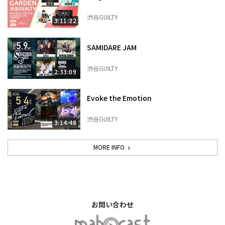
渋谷GUILTY
3:11:22
SAMIDARE JAM
渋谷GUILTY
2:33:09
Evoke the Emotion
渋谷GUILTY
3:14:48
MORE INFO
お問い合わせ