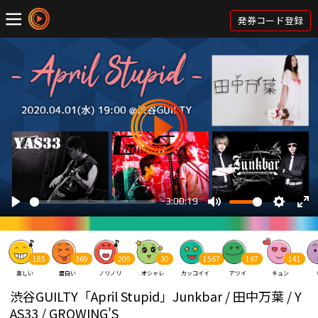
発券コード登録
185
369
209
30
1567
167
141
楽しい
面白い
ノリノリ
オシャレ
カッコイイ
アツイ
キュン
渋谷GUILTY「April Stupid」Junkbar / 田中万葉 / Y
AS33 / GROWING'S