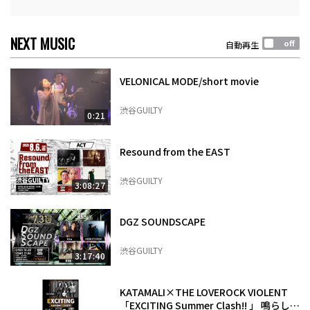
NEXT MUSIC
自動再生
VELONICAL MODE/short movie
渋谷GUILTY
0:21
Resound from the EAST
渋谷GUILTY
3:08:27
DGZ SOUNDSCAPE
渋谷GUILTY
3:17:40
KATAMALI×THE LOVEROCK VIOLENT
「EXCITING Summer Clash!! 」 鳴らし続