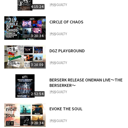
ける理由が、ここにある。
渋谷GUILTY
4:15:24
CIRCLE OF CHAOS
渋谷GUILTY
3:20:34
DGZ PLAYGROUND
渋谷GUILTY
3:28:00
BERSERK RELEASE ONEMAN LIVE～THE
BERSERKER～
渋谷GUILTY
2:52:54
EVOKE THE SOUL
渋谷GUILTY
3:28:34