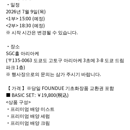
・일정
2026년 7월 9일(목)
<1부> 15:00 (예정)
<2부> 18:30 (예정)
※ 시작 시간은 변경될 수 있습니다.
・장소
SGC홀 아리아케
(〒135-0063 도쿄도 고토구 아리아케 3초메 3-8 도쿄 드림
파크 1층)
※ 행사장으로의 문의는 삼가 주시기 바랍니다.
【 가격 】※당일 FOUNDUE 기초화장품 교환권 포함
■ BASIC SET: ￥19,800(税込)
<상품 구성>
・프리미엄 배양 미스트
・프리미엄 배양 세럼
・프리미엄 배양 크림