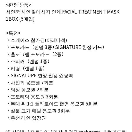
<한정 상품>
서인국 사인 & 메시지 인쇄 FACIAL TREATMENT MASK
1BOX (5매입)
<특전>
・쇼케이스 참가권(아레나석)
・포토카드（랜덤 3종+SIGNATURE 한정 카드）
・홀로그램 포토카드（2종）
・스티커（랜덤 1종）
・키링（랜덤 1종）
・SIGNATURE 한정 전용 쇼핑백
・사인회 응모권 7회분
・의상 응모권 2회분
・포토타임 응모권 3회분
・무대 위 1:1 폴라로이드 촬영 응모권 5회분
・실물 크기 패널 응모권 3회분
・우선 레인 입장권
※ 사인회 / 포토타임 / 의상 추첨은 mahocast 내 럭키드로