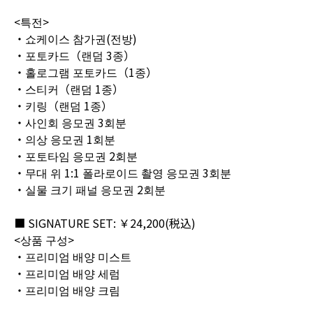
<특전>
・쇼케이스 참가권(전방)
・포토카드（랜덤 3종）
・홀로그램 포토카드（1종）
・스티커（랜덤 1종）
・키링（랜덤 1종）
・사인회 응모권 3회분
・의상 응모권 1회분
・포토타임 응모권 2회분
・무대 위 1:1 폴라로이드 촬영 응모권 3회분
・실물 크기 패널 응모권 2회분
■ SIGNATURE SET: ￥24,200(税込)
<상품 구성>
・프리미엄 배양 미스트
・프리미엄 배양 세럼
・프리미엄 배양 크림