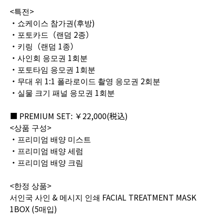
<특전>
・쇼케이스 참가권(후방)
・포토카드（랜덤 2종）
・키링（랜덤 1종）
・사인회 응모권 1회분
・포토타임 응모권 1회분
・무대 위 1:1 폴라로이드 촬영 응모권 2회분
・실물 크기 패널 응모권 1회분
■ PREMIUM SET: ￥22,000(税込)
<상품 구성>
・프리미엄 배양 미스트
・프리미엄 배양 세럼
・프리미엄 배양 크림
<한정 상품>
서인국 사인 & 메시지 인쇄 FACIAL TREATMENT MASK
1BOX (5매입)