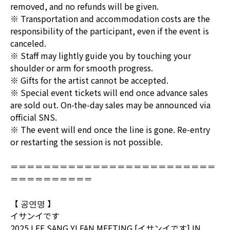
removed, and no refunds will be given.
※ Transportation and accommodation costs are the
responsibility of the participant, even if the event is
canceled.
※ Staff may lightly guide you by touching your
shoulder or arm for smooth progress.
※ Gifts for the artist cannot be accepted.
※ Special event tickets will end once advance sales
are sold out. On-the-day sales may be announced via
official SNS.
※ The event will end once the line is gone. Re-entry
or restarting the session is not possible.
＝＝＝＝＝＝＝＝＝＝＝＝＝＝＝＝＝＝＝＝＝＝＝＝＝
＝＝＝＝＝＝＝＝＝＝
【 공연명 】
イサンイです
2025 LEE SANG YI FAN MEETING [イサンイです] IN