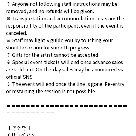
※ Anyone not following staff instructions may be
removed, and no refunds will be given.
※ Transportation and accommodation costs are the
responsibility of the participant, even if the event is
canceled.
※ Staff may lightly guide you by touching your
shoulder or arm for smooth progress.
※ Gifts for the artist cannot be accepted.
※ Special event tickets will end once advance sales
are sold out. On-the-day sales may be announced via
official SNS.
※ The event will end once the line is gone. Re-entry
or restarting the session is not possible.
＝＝＝＝＝＝＝＝＝＝＝＝＝＝＝＝＝＝＝＝＝＝＝＝＝
＝＝＝＝＝＝＝＝＝＝
【 공연명 】
イサンイです