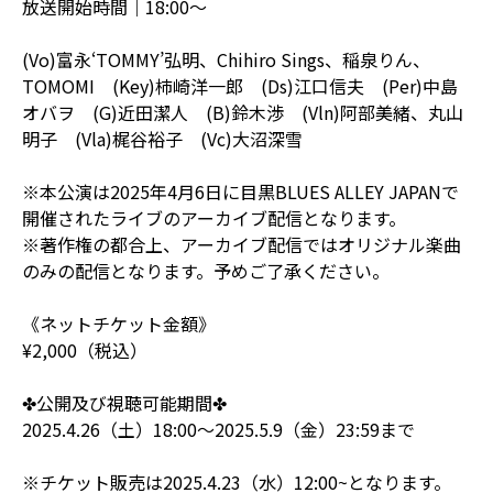
放送開始時間｜18:00〜
(Vo)富永‘TOMMY’弘明、Chihiro Sings、稲泉りん、
TOMOMI (Key)柿崎洋一郎 (Ds)江口信夫 (Per)中島
オバヲ (G)近田潔人 (B)鈴木渉 (Vln)阿部美緒、丸山
明子 (Vla)梶谷裕子 (Vc)大沼深雪
※本公演は2025年4月6日に目黒BLUES ALLEY JAPANで
開催されたライブのアーカイブ配信となります。
※著作権の都合上、アーカイブ配信ではオリジナル楽曲
のみの配信となります。予めご了承ください。
《ネットチケット金額》
¥2,000（税込）
✤公開及び視聴可能期間✤
2025.4.26（土）18:00〜2025.5.9（金）23:59まで
※チケット販売は2025.4.23（水）12:00~となります。