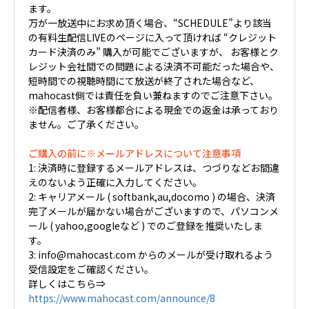
ます。
万が一放送中にお求め頂く場合、“SCHEDULE”より該当
の有料生配信LIVEのページに入って頂ければ “クレジット
カード決済のみ” 購入が可能でございますが、 お客様とク
レジット会社間での問題による決済不可能だった場合や、
短時間での視聴時間にて放送が終了された場合など、
mahocast側では責任を負い兼ねますのでご注意下さい。
※配信者様、お客様都合による現金での返金は承っており
ません。ご了承ください。
ご購入の前に※メールアドレスについて注意事項
1: 決済時に登録するメールアドレスは、つづりなどお間違
えのないよう正確に入力してください。
2: キャリアメール ( softbank,au,docomo ) の場合、決済
完了メールが届かない場合がございますので、パソコンメ
ール ( yahoo,googleなど ) でのご登録を推奨いたしま
す。
3: info@mahocast.com からのメールが受け取れるよう
受信設定をご確認ください。
詳しくはこちら⇒
https://www.mahocast.com/announce/8