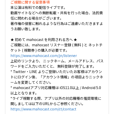
ご視聴に関する留意事項
本公演は有料での配信ライブです。
動画サイトなどへの無断転載・共有を行った場合、法的責
任に問われる場合がございます。
著作権の侵害に触れるような行為はご遠慮いただきますよ
うお願い致します。
★ 初めて mahocast を利用される方へ ★
ご視聴には、mahocast リスナー登録 ( 無料 ) と ネットチ
ケット ( 視聴券 ) の購入が必要です。
https://www.mahocast.com/jn/listener
上記のリンクより、 ニックネーム、メールアドレス、パス
ワードをご入力いただくと、 無料登録が完了します。
* Twitter・LINE よりご登録いただいたお客様はアカウン
トにログイン後、「アカウント情報」の項目よりニックネ
ームを変更してください。
* mahocastアプリ対応機種は iOS11.0以上 / Android 5.0
以上となります。
*ライブ視聴する際、アプリ以外の対応機種の推奨環境に
関しましては以下のURLからご参照ください。
https://www.mahocast.com/ct/contact