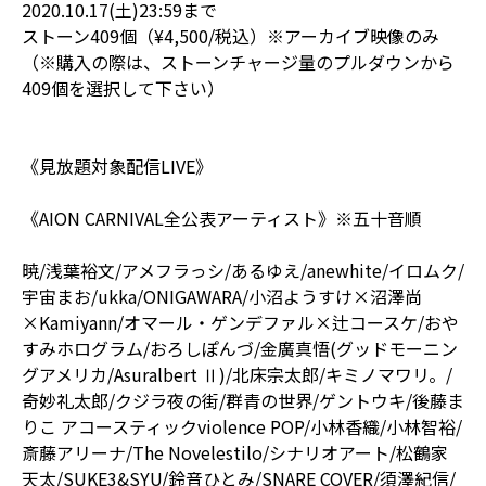
2020.10.17(土)23:59まで
ストーン409個（¥4,500/税込）※アーカイブ映像のみ
（※購入の際は、ストーンチャージ量のプルダウンから
409個を選択して下さい）
《見放題対象配信LIVE》
《AION CARNIVAL全公表アーティスト》※五十音順
暁/浅葉裕文/アメフラっシ/あるゆえ/anewhite/イロムク/
宇宙まお/ukka/ONIGAWARA/小沼ようすけ×沼澤尚
×Kamiyann/オマール・ゲンデファル×辻コースケ/おや
すみホログラム/おろしぽんづ/金廣真悟(グッドモーニン
グアメリカ/Asuralbert Ⅱ)/北床宗太郎/キミノマワリ。/
奇妙礼太郎/クジラ夜の街/群青の世界/ゲントウキ/後藤ま
りこ アコースティックviolence POP/小林香織/小林智裕/
斎藤アリーナ/The Novelestilo/シナリオアート/松鶴家
天太/SUKE3&SYU/鈴音ひとみ/SNARE COVER/須澤紀信/