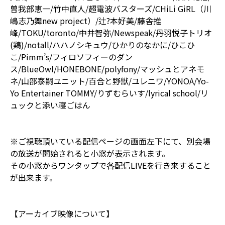
曽我部恵一/竹中直人/超電波バスターズ/CHiLi GiRL（川
嶋志乃舞new project）/辻?本好美/藤舎推
峰/TOKU/toronto/中井智弥/Newspeak/丹羽悦子トリオ
(鶏)/notall/ハハノシキュウ/ひかりのなかに/ひこひ
こ/Pimm’s/フィロソフィーのダン
ス/BlueOwl/HONEBONE/polyfony/マッシュとアネモ
ネ/山部泰嗣ユニット/百合と野獣/ユレニワ/YONOA/Yo-
Yo Entertainer TOMMY/りずむらいす/lyrical school/リ
ュックと添い寝ごはん
※ご視聴頂いている配信ページの画面左下にて、別会場
の放送が開始されると小窓が表示されます。
その小窓からワンタップで各配信LIVEを行き来すること
が出来ます。
【アーカイブ映像について】