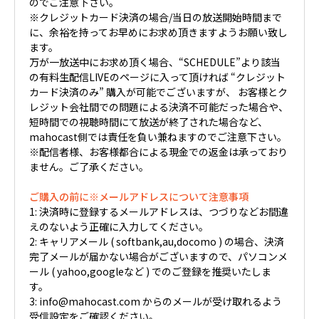
のでご注意下さい。
※クレジットカード決済の場合/当日の放送開始時間まで
に、余裕を持ってお早めにお求め頂きますようお願い致し
ます。
万が一放送中にお求め頂く場合、“SCHEDULE”より該当
の有料生配信LIVEのページに入って頂ければ “クレジット
カード決済のみ” 購入が可能でございますが、 お客様とク
レジット会社間での問題による決済不可能だった場合や、
短時間での視聴時間にて放送が終了された場合など、
mahocast側では責任を負い兼ねますのでご注意下さい。
※配信者様、お客様都合による現金での返金は承っており
ません。ご了承ください。
ご購入の前に※メールアドレスについて注意事項
1: 決済時に登録するメールアドレスは、つづりなどお間違
えのないよう正確に入力してください。
2: キャリアメール ( softbank,au,docomo ) の場合、決済
完了メールが届かない場合がございますので、パソコンメ
ール ( yahoo,googleなど ) でのご登録を推奨いたしま
す。
3: info@mahocast.com からのメールが受け取れるよう
受信設定をご確認ください。