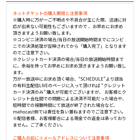
ネットチケットの購入期限と注意事項
※購入時に万が一ご不明点や不具合が生じた際、迅速に対
応が出来ない可能性もございますので 、お早めにお求め
頂きますようお願い致します。
※コンビニ決済の場合/当日の放送開始時間までにコンビ
ニでの決済処理が反映されてから「購入完了」となります
のでご注意下さい。
※クレジットカード決済の場合/当日の放送開始時間まで
に、余裕を持ってお早めにお求め頂きますようお願い致し
ます。
万が一放送中にお求め頂く場合、“SCHEDULE”より該当
の有料生配信LIVEのページに入って頂ければ “クレジット
カード決済のみ” 購入が可能でございますが、 お客様とク
レジット会社間での問題による決済不可能だった場合や、
短時間での視聴時間にて放送が終了された場合など、
mahocast側では責任を負い兼ねますのでご注意下さい。
※配信者様、お客様都合による現金での返金は承っており
ません。ご了承ください。
ご購入の前に※メールアドレスについて注意事項