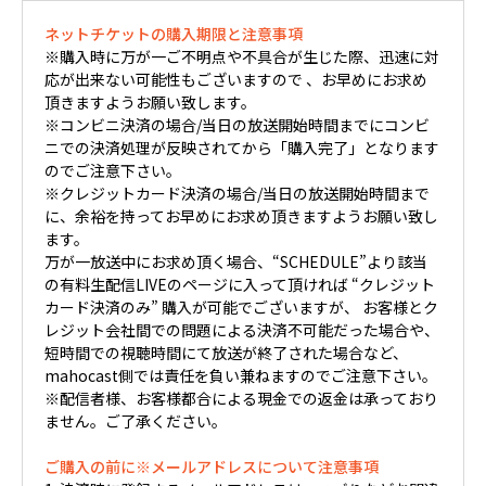
ネットチケットの購入期限と注意事項
※購入時に万が一ご不明点や不具合が生じた際、迅速に対
応が出来ない可能性もございますので 、お早めにお求め
頂きますようお願い致します。
※コンビニ決済の場合/当日の放送開始時間までにコンビ
ニでの決済処理が反映されてから「購入完了」となります
のでご注意下さい。
※クレジットカード決済の場合/当日の放送開始時間まで
に、余裕を持ってお早めにお求め頂きますようお願い致し
ます。
万が一放送中にお求め頂く場合、“SCHEDULE”より該当
の有料生配信LIVEのページに入って頂ければ “クレジット
カード決済のみ” 購入が可能でございますが、 お客様とク
レジット会社間での問題による決済不可能だった場合や、
短時間での視聴時間にて放送が終了された場合など、
mahocast側では責任を負い兼ねますのでご注意下さい。
※配信者様、お客様都合による現金での返金は承っており
ません。ご了承ください。
ご購入の前に※メールアドレスについて注意事項