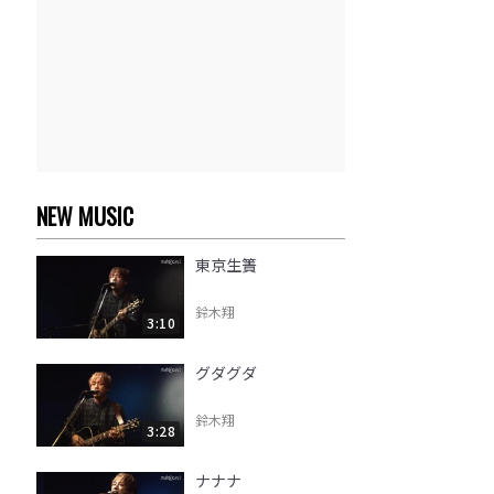
NEW MUSIC
東京生簀
鈴木翔
3:10
グダグダ
鈴木翔
3:28
ナナナ