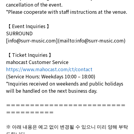
cancellation of the event.
*Please cooperate with staff instructions at the venue.
【 Event Inquiries 】
SURROUND
[info@surr-music.com](mailto:info@surr-music.com)
【 Ticket Inquiries 】
mahocast Customer Service
https://www.mahocast.com/ct/contact
(Service Hours: Weekdays 10:00 – 18:00)
*Inquiries received on weekends and public holidays
will be handled on the next business day.
＝＝＝＝＝＝＝＝＝＝＝＝＝＝＝＝＝＝＝＝＝＝＝＝＝
＝＝＝＝＝＝＝＝＝＝
※ 아래 내용은 예고 없이 변경될 수 있으니 미리 양해 부탁
드립니다.