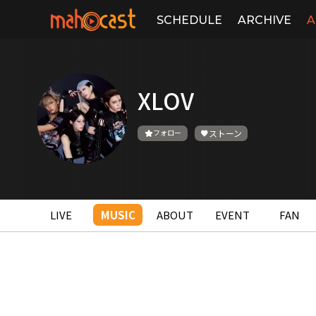
SCHEDULE
ARCHIVE
A
XLOV
フォロー
ストーン
LIVE
MUSIC
ABOUT
EVENT
FAN