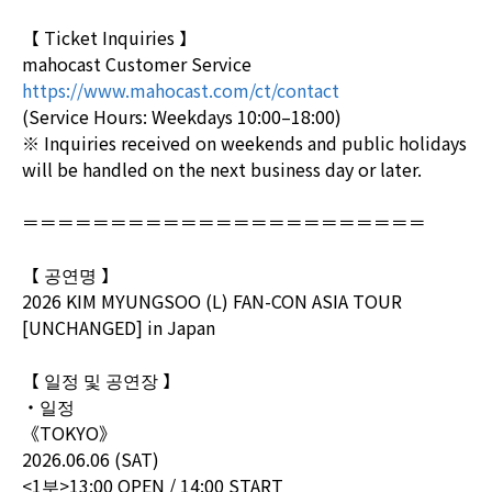
【 Ticket Inquiries 】
mahocast Customer Service
https://www.mahocast.com/ct/contact
(Service Hours: Weekdays 10:00–18:00)
※ Inquiries received on weekends and public holidays
will be handled on the next business day or later.
＝＝＝＝＝＝＝＝＝＝＝＝＝＝＝＝＝＝＝＝＝＝＝
【 공연명 】
2026 KIM MYUNGSOO (L) FAN-CON ASIA TOUR
[UNCHANGED] in Japan
【 일정 및 공연장 】
・일정
《TOKYO》
2026.06.06 (SAT)
<1부>13:00 OPEN / 14:00 START