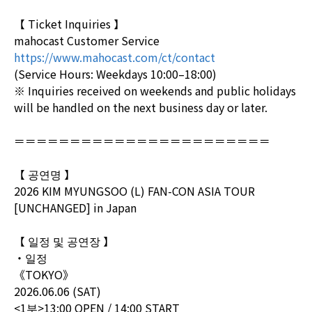
【 Ticket Inquiries 】
mahocast Customer Service
https://www.mahocast.com/ct/contact
(Service Hours: Weekdays 10:00–18:00)
※ Inquiries received on weekends and public holidays
will be handled on the next business day or later.
＝＝＝＝＝＝＝＝＝＝＝＝＝＝＝＝＝＝＝＝＝＝＝
【 공연명 】
2026 KIM MYUNGSOO (L) FAN-CON ASIA TOUR
[UNCHANGED] in Japan
【 일정 및 공연장 】
・일정
《TOKYO》
2026.06.06 (SAT)
<1부>13:00 OPEN / 14:00 START