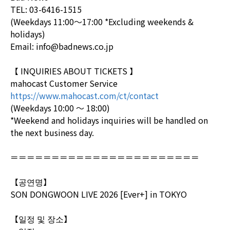
TEL: 03-6416-1515
(Weekdays 11:00～17:00 *Excluding weekends &
holidays)
Email: info@badnews.co.jp
【 INQUIRIES ABOUT TICKETS 】
mahocast Customer Service
https://www.mahocast.com/ct/contact
(Weekdays 10:00 ～ 18:00)
*Weekend and holidays inquiries will be handled on
the next business day.
＝＝＝＝＝＝＝＝＝＝＝＝＝＝＝＝＝＝＝＝＝＝＝
【공연명】
SON DONGWOON LIVE 2026 [Ever+] in TOKYO
【일정 및 장소】