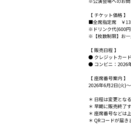
※公演会場へのお問
【 チケット価格 】
■全席指定席 ￥13
※ドリンク代(600
※【枚数制限】お一
【 販売日程 】
● クレジットカード：20
● コンビニ：2026年5月
【 座席番号案内 】
2026年6月2日(火)
＊ 日程は変更とな
＊ 早期に販売終了
＊ 座席番号などは
＊ QRコードが届