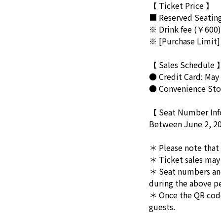
【 Ticket Price 】
■ Reserved Seating 
※ Drink fee (￥600)
※ [Purchase Limit]
【 Sales Schedule 
● Credit Card: May 
● Convenience Stor
【 Seat Number In
Between June 2, 20
＊ Please note that 
＊ Ticket sales may 
＊ Seat numbers and 
during the above p
＊ Once the QR code 
guests.