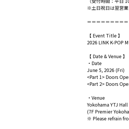
（受付時間：平日 10:0
※土日祝日は翌営業
＝＝＝＝＝＝＝＝＝
【 Event Title 】
2026 LINK K-POP M
【 Date & Venue 】
・Date
June 5, 2026 (Fri)
<Part 1> Doors Open
<Part 2> Doors Open
・Venue
Yokohama YTJ Hall
(7F Premier Yokoh
※ Please refrain fr