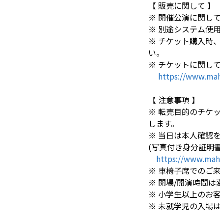
【 販売に関して 】
※ 開催公演に関し
※ 別途システム使
※ チケット購入時
い。
※ チケットに関して
https://www.mah
【 注意事項 】
※ 転売目的のチケ
します。
※ 当日は本人確認
(写真付き身分証明
https://www.mah
※ 車椅子席でのご
※ 開場/開演時間
※ 小学生以上のお
※ 未就学児の入場