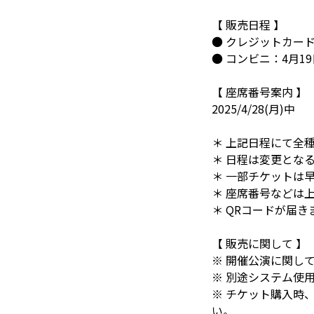
【 販売日程 】
● クレジットカード：4月
● コンビニ：4月19日(土
【 座席番号案内 】
2025/4/28(月)中
＊ 上記日程にて全
＊ 日程は変更とな
＊ 一部チケットは
＊ 座席番号などは
＊ QRコードが届
【 販売に関して 】
※ 開催公演に関し
※ 別途システム使
※ チケット購入時
い。