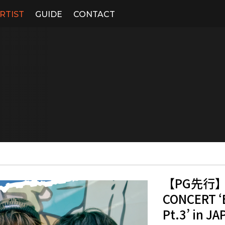
RTIST
GUIDE
CONTACT
【PG先行】5.
CONCERT ‘
Pt.3’ in J