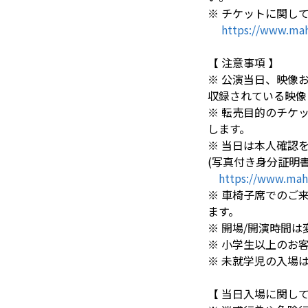
※ チケットに関して
https://www.mah
【 注意事項 】
※ 公演当日、映像
収録されている映像
※ 転売目的のチケ
します。
※ 当日は本人確認
(写真付き身分証明
https://www.mah
※ 車椅子席でのご来
ます。
※ 開場/開演時間
※ 小学生以上のお
※ 未就学児の入場
【 当日入場に関して