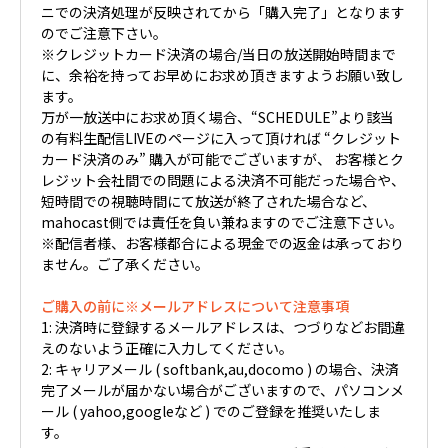
ニでの決済処理が反映されてから「購入完了」となります
のでご注意下さい。
※クレジットカード決済の場合/当日の放送開始時間まで
に、余裕を持ってお早めにお求め頂きますようお願い致し
ます。
万が一放送中にお求め頂く場合、“SCHEDULE”より該当
の有料生配信LIVEのページに入って頂ければ “クレジット
カード決済のみ” 購入が可能でございますが、 お客様とク
レジット会社間での問題による決済不可能だった場合や、
短時間での視聴時間にて放送が終了された場合など、
mahocast側では責任を負い兼ねますのでご注意下さい。
※配信者様、お客様都合による現金での返金は承っており
ません。ご了承ください。
ご購入の前に※メールアドレスについて注意事項
1: 決済時に登録するメールアドレスは、つづりなどお間違
えのないよう正確に入力してください。
2: キャリアメール ( softbank,au,docomo ) の場合、決済
完了メールが届かない場合がございますので、パソコンメ
ール ( yahoo,googleなど ) でのご登録を推奨いたしま
す。