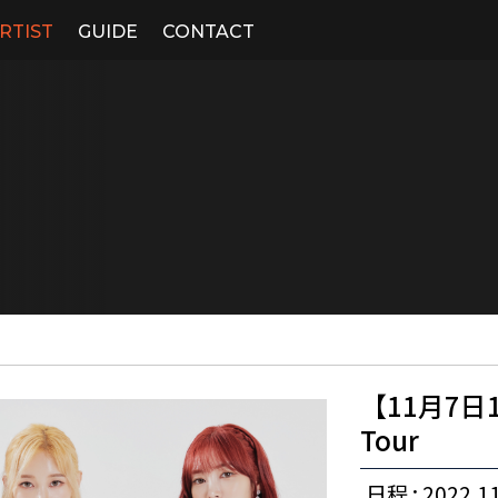
RTIST
GUIDE
CONTACT
【11月7日19
Tour
日程 : 2022.11