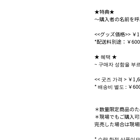
★特典★
〜購入者の名前を呼ぶ
<<グッズ価格>> ￥1,
*配送料別途：￥600
★ 혜택 ★
~ 구매자 성함을 부
<< 굿즈 가격 > ￥1,6
* 배송비 별도 : ￥60
＊数量限定商品のた
＊現場でもご購入可
完売した場合は現場
* 수량 한정 상품이