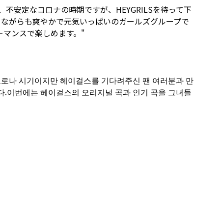
安定なコロナの時期ですが、HEYGRILSを待って下
ュながらも爽やかで元気いっぱいのガールズグループで
ーマンスで楽しめます。"
 코로나 시기이지만 헤이걸스를 기다려주신 팬 여러분과 만
다.이번에는 헤이걸스의 오리지널 곡과 인기 곡을 그녀들