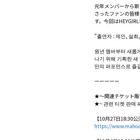
元年メンバーから新
さったファンの皆様
す。今回はHEYG
"출연자 : 제인, 설희
원년 멤버부터 새롭게
나기 위해 기획한 새
만의 퍼포먼스로 즐길
ーーーーー
★〜関連チケット販
★~ 관련 티켓 판매 
【10月27日18:30公
https://www.mahoc