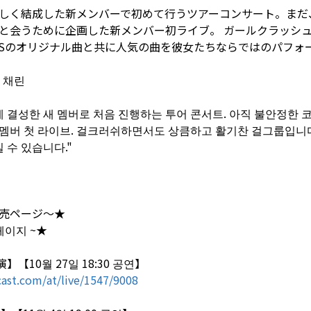
しく結成した新メンバーで初めて行うツアーコンサート。まだ、不
と会うために企画した新メンバー初ライブ。 ガールクラッシ
IRLSのオリジナル曲と共に人気の曲を彼女たちならではのパフォ
, 채린
 결성한 새 멤버로 처음 진행하는 투어 콘서트. 아직 불안정한
 멤버 첫 라이브. 걸크러쉬하면서도 상큼하고 활기찬 걸그룹입니
 수 있습니다."
売ページ〜★
페이지 ~★
演】【10월 27일 18:30 공연】
ast.com/at/live/1547/9008