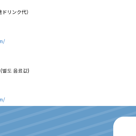
別途ドリンク代）
om/
+ (별도 음료값)
om/