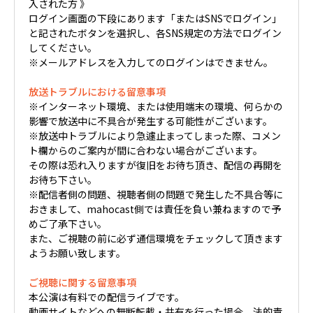
入された方 》
ログイン画面の下段にあります「またはSNSでログイン」
と記されたボタンを選択し、各SNS規定の方法でログイン
してください。
※メールアドレスを入力してのログインはできません。
放送トラブルにおける留意事項
※インターネット環境、または使用端末の環境、何らかの
影響で放送中に不具合が発生する可能性がございます。
※放送中トラブルにより急遽止まってしまった際、コメン
ト欄からのご案内が間に合わない場合がございます。
その際は恐れ入りますが復旧をお待ち頂き、配信の再開を
お待ち下さい。
※配信者側の問題、視聴者側の問題で発生した不具合等に
おきまして、mahocast側では責任を負い兼ねますので予
めご了承下さい。
また、ご視聴の前に必ず通信環境をチェックして頂きます
ようお願い致します。
ご視聴に関する留意事項
本公演は有料での配信ライブです。
動画サイトなどへの無断転載・共有を行った場合、法的責