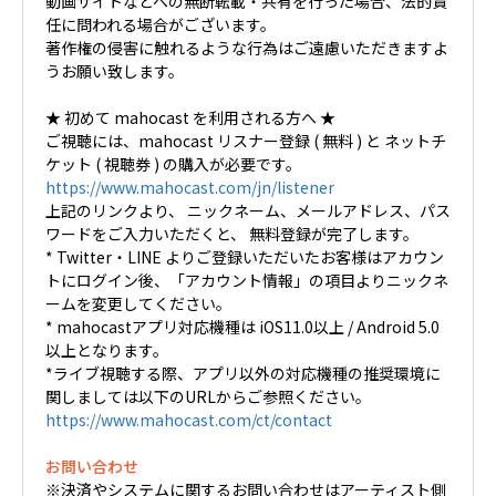
動画サイトなどへの無断転載・共有を行った場合、法的責
任に問われる場合がございます。
著作権の侵害に触れるような行為はご遠慮いただきますよ
うお願い致します。
★ 初めて mahocast を利用される方へ ★
ご視聴には、mahocast リスナー登録 ( 無料 ) と ネットチ
ケット ( 視聴券 ) の購入が必要です。
https://www.mahocast.com/jn/listener
上記のリンクより、 ニックネーム、メールアドレス、パス
ワードをご入力いただくと、 無料登録が完了します。
* Twitter・LINE よりご登録いただいたお客様はアカウン
トにログイン後、「アカウント情報」の項目よりニックネ
ームを変更してください。
* mahocastアプリ対応機種は iOS11.0以上 / Android 5.0
以上となります。
*ライブ視聴する際、アプリ以外の対応機種の推奨環境に
関しましては以下のURLからご参照ください。
https://www.mahocast.com/ct/contact
お問い合わせ
※決済やシステムに関するお問い合わせはアーティスト側