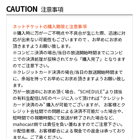
CAUTION
注意事項
ネットチケットの購入期限と注意事項
※購入時に万が一ご不明点や不具合が生じた際、迅速に対
応が出来ない可能性もございますので 、お早めにお求め
頂きますようお願い致します。
※コンビニ決済の場合/当日の放送開始時間までにコンビ
ニでの決済処理が反映されてから「購入完了」となります
のでご注意下さい。
※クレジットカード決済の場合/当日の放送開始時間まで
に、余裕を持ってお早めにお求め頂きますようお願い致し
ます。
万が一放送中にお求め頂く場合、“SCHEDULE”より該当
の有料生配信LIVEのページに入って頂ければ “クレジット
カード決済のみ” 購入が可能でございますが、 お客様とク
レジット会社間での問題による決済不可能だった場合や、
短時間での視聴時間にて放送が終了された場合など、
mahocast側では責任を負い兼ねますのでご注意下さい。
※配信者様、お客様都合による現金での返金は承っており
ません。ご了承ください。