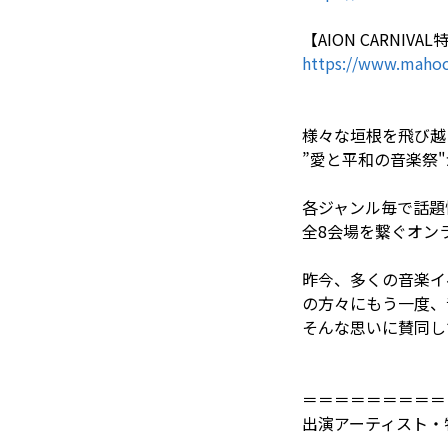
【AION CARNIV
https://www.mahoc
様々な垣根を飛び越
”愛と平和の音楽祭"が
各ジャンル毎で話題
全8会場を繋ぐオン
昨今、多くの音楽イ
の方々にもう一度、
そんな思いに賛同し
＝＝＝＝＝＝＝＝＝
出演アーティスト・