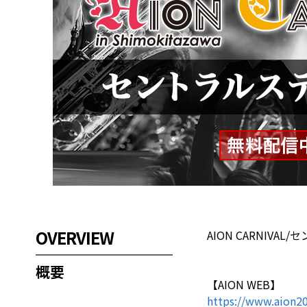
OVERVIEW
AION CARNIV
概要
【AION WEB】
https://www.aion2