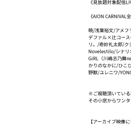
《見放題対象配信LI
《AION CARNI
暁/浅葉裕文/アメフラ
デファル×辻コースケ
リ。/奇妙礼太郎/クジ
Novelestilo/
GiRL（川嶋志乃舞new
かりのなかに/ひこひこ
野獣/ユレニワ/YONOA
※ご視聴頂いている
その小窓からワンタ
【アーカイブ映像に