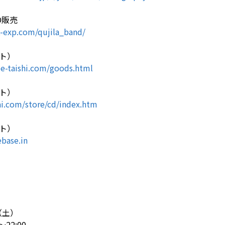
D販売
-exp.com/qujila_band/
ト）
e-taishi.com/goods.html
ト）
i.com/store/cd/index.htm
ト）
ebase.in
0（土）
22:00