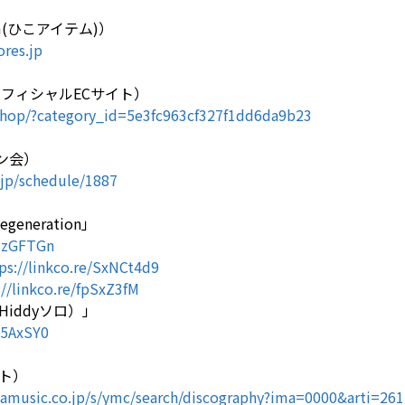
em(ひこアイテム)）
ores.jp
/オフィシャルECサイト）
.shop/?category_id=5e3fc963cf327f1dd6da9b23
イン会）
.jp/schedule/1887
Regeneration」
vUzGFTGn
ps://linkco.re/SxNCt4d9
://linkco.re/fpSxZ3fM
iddyソロ）」
75AxSY0
ト）
amusic.co.jp/s/ymc/search/discography?ima=0000&arti=261