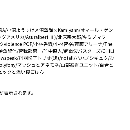
WARA/小沼ようすけ×沼澤尚×Kamiyann/オマール・ゲン
カ/Asuralbert Ⅱ)/北床宗太郎/キミノマワ
lence POP/小林香織/小林智裕/斎藤アリーナ/The
VER/須澤紀信/曽我部恵一/竹中直人/超電波バスターズ/CHiLi
Newspeak/丹羽悦子トリオ(鶏)/notall/ハハノシキュウ/ひ
/polyfony/マッシュとアネモネ/山部泰嗣ユニット/百合と
ool/リュックと添い寝ごはん
が表示されます。