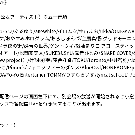
VE》
VAL全公表アーティスト》※五十音順
っシ/あるゆえ/anewhite/イロムク/宇宙まお/ukka/ONIGA
/おやすみホログラム/おろしぽんづ/金廣真悟(グッドモーニングアメリ
ラ夜の街/群青の世界/ゲントウキ/後藤まりこ アコースティックvio
シナリオアート/松鶴家天太/SUKE3&SYU/鈴音ひとみ/SNARE CO
 project）/辻?本好美/藤舎推峰/TOKU/toronto/中井智弥/
/Pimm’s/フィロソフィーのダンス/BlueOwl/HONEBONE
/Yo-Yo Entertainer TOMMY/りずむらいす/lyrical sch
配信ページの画面左下にて、別会場の放送が開始されると小窓
ップで各配信LIVEを行き来することが出来ます。
ついて】