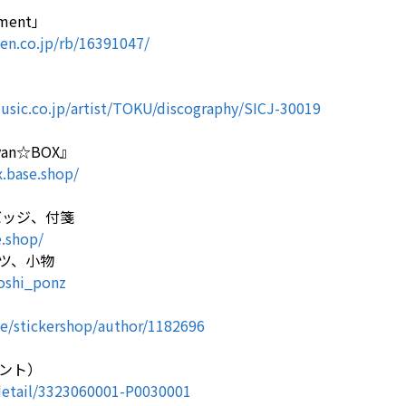
ment」
ten.co.jp/rb/16391047/
sic.co.jp/artist/TOKU/discography/SICJ-30019
an☆BOX』
x.base.shop/
バッジ、付箋
e.shop/
、小物
roshi_ponz
.me/stickershop/author/1182696
ント）
f/detail/3323060001-P0030001