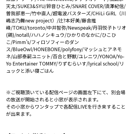
天太/SUKE3&SYU/鈴音ひとみ/SNARE COVER/須澤紀信/
曽我部恵一/竹中直人/超電波バスターズ/CHiLi GiRL（川
嶋志乃舞new project）/辻?本好美/藤舎推
峰/TOKU/toronto/中井智弥/Newspeak/丹羽悦子トリオ
(鶏)/notall/ハハノシキュウ/ひかりのなかに/ひこひ
こ/Pimm’s/フィロソフィーのダン
ス/BlueOwl/HONEBONE/polyfony/マッシュとアネモ
ネ/山部泰嗣ユニット/百合と野獣/ユレニワ/YONOA/Yo-
Yo Entertainer TOMMY/りずむらいす/lyrical school/リ
ュックと添い寝ごはん
※ご視聴頂いている配信ページの画面左下にて、別会場
の放送が開始されると小窓が表示されます。
その小窓からワンタップで各配信LIVEを行き来すること
が出来ます。