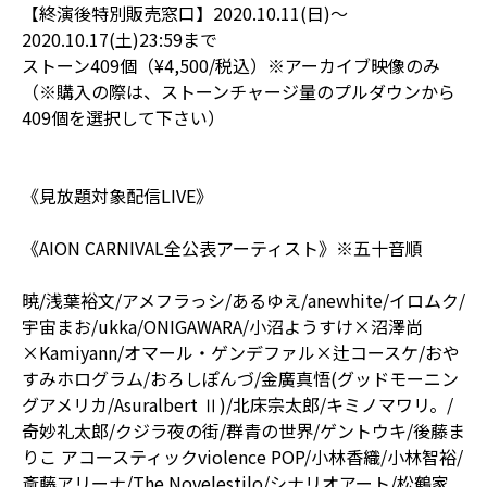
【終演後特別販売窓口】2020.10.11(日)〜
2020.10.17(土)23:59まで
ストーン409個（¥4,500/税込）※アーカイブ映像のみ
（※購入の際は、ストーンチャージ量のプルダウンから
409個を選択して下さい）
《見放題対象配信LIVE》
《AION CARNIVAL全公表アーティスト》※五十音順
暁/浅葉裕文/アメフラっシ/あるゆえ/anewhite/イロムク/
宇宙まお/ukka/ONIGAWARA/小沼ようすけ×沼澤尚
×Kamiyann/オマール・ゲンデファル×辻コースケ/おや
すみホログラム/おろしぽんづ/金廣真悟(グッドモーニン
グアメリカ/Asuralbert Ⅱ)/北床宗太郎/キミノマワリ。/
奇妙礼太郎/クジラ夜の街/群青の世界/ゲントウキ/後藤ま
りこ アコースティックviolence POP/小林香織/小林智裕/
斎藤アリーナ/The Novelestilo/シナリオアート/松鶴家