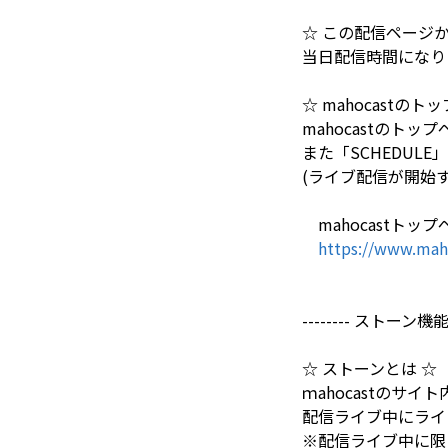
☆ この配信ページ
当日配信時間になり
☆ mahocastの
mahocastの
また「SCHEDU
(ライブ配信が開始する
mahocastトップ
https://www.mah
-------- ストーン
☆ ストーンとは ☆
ｍahocastのサイ
配信ライブ中にライ
※配信ライブ中に限