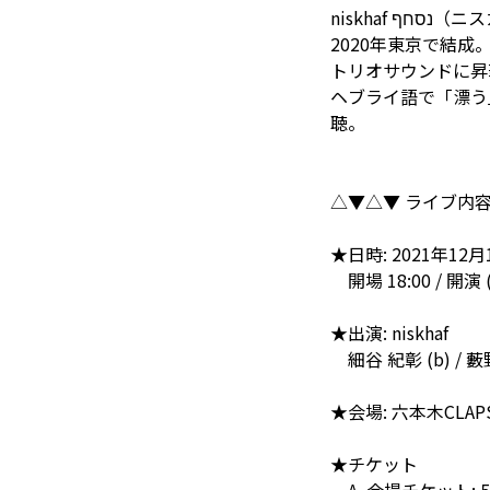
niskhaf ף
2020年東京で結
トリオサウンドに昇
ヘブライ語で「漂う
聴。
△▼△▼ ライブ内容
★日時: 2021年12月1
開場 18:00 / 開演 
★出演: niskhaf
細谷 紀彰 (b) / 藪野
★会場: 六本木CLAP
★チケット