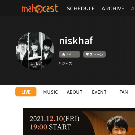
SCHEDULE
ARCHIVE
A
niskhaf
フォロー
ストーン
# ジャズ
LIVE
MUSIC
ABOUT
EVENT
FAN