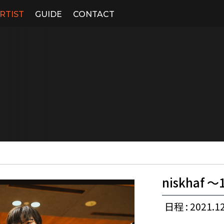
RTIST
GUIDE
CONTACT
niskhaf 〜
日程 : 2021.12