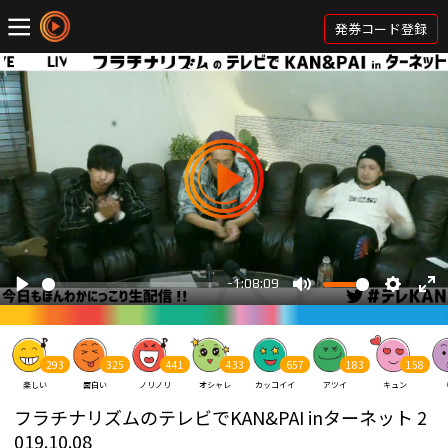
発券コード登録
293
325
441
433
657
183
158
楽しい
面白い
ノリノリ
オシャレ
カッコイイ
アツイ
キュン
フラチナリズムのテレビでKAN&PAI inターネット 2
019.10.08