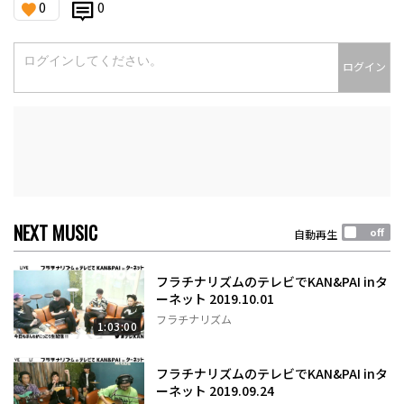
0
0
ログイン
NEXT MUSIC
自動再生
フラチナリズムのテレビでKAN&PAI inタ
ーネット 2019.10.01
フラチナリズム
1:03:00
フラチナリズムのテレビでKAN&PAI inタ
ーネット 2019.09.24