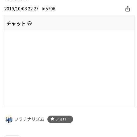
2019/10/08 22:27
5706
チャット
フラチナリズム
フォロー