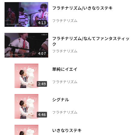
フラチナリズム/いきなりステキ
フラチナリズム
4:13
フラチナリズム/なんてファンタスティッ
ク
フラチナリズム
4:07
単純にイエイ
フラチナリズム
2:49
シグナル
フラチナリズム
4:46
いきなりステキ