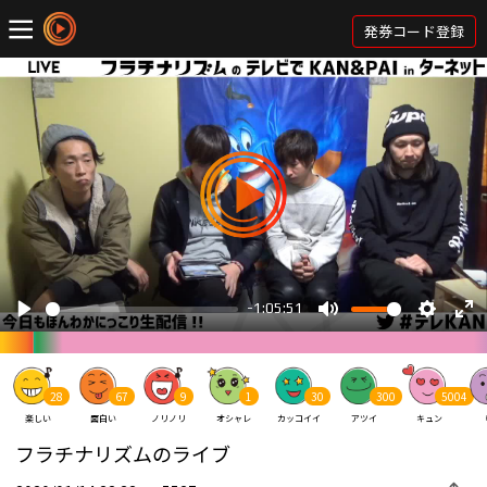
発券コード登録
28
67
9
1
30
300
5004
楽しい
面白い
ノリノリ
オシャレ
カッコイイ
アツイ
キュン
フラチナリズムのライブ