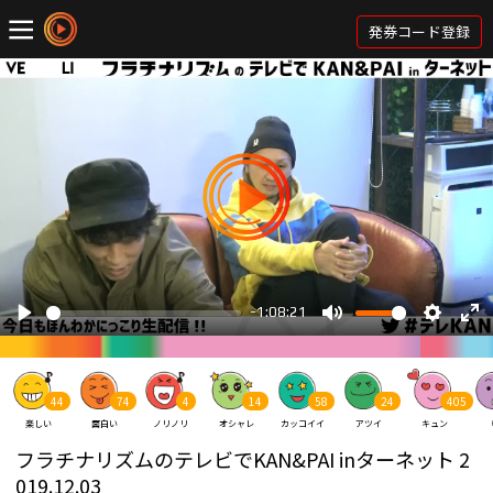
発券コード登録
44
74
4
14
58
24
405
楽しい
面白い
ノリノリ
オシャレ
カッコイイ
アツイ
キュン
フラチナリズムのテレビでKAN&PAI inターネット 2
019.12.03