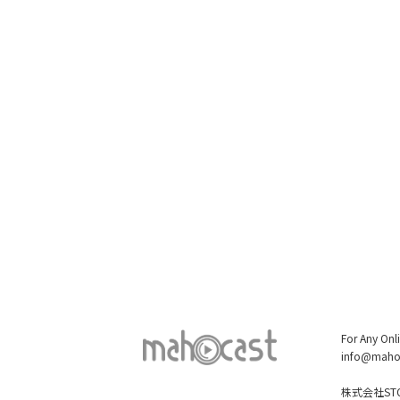
For Any Onl
info@maho
株式会社STO