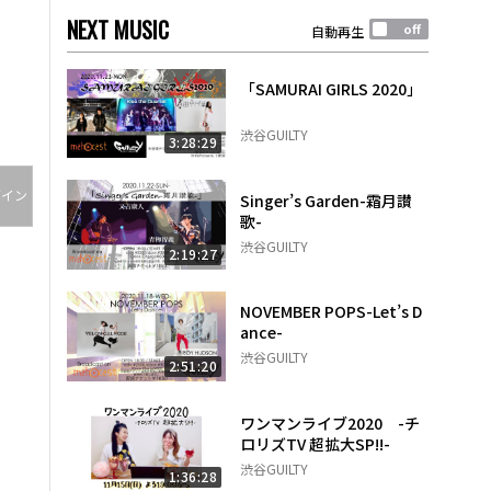
NEXT MUSIC
自動再生
「SAMURAI GIRLS 2020」
渋谷GUILTY
3:28:29
グイン
Singer’s Garden-霜月讃
歌-
渋谷GUILTY
2:19:27
NOVEMBER POPS-Let’s D
ance-
渋谷GUILTY
2:51:20
ワンマンライブ2020 -チ
ロリズTV 超拡大SP!!-
渋谷GUILTY
1:36:28