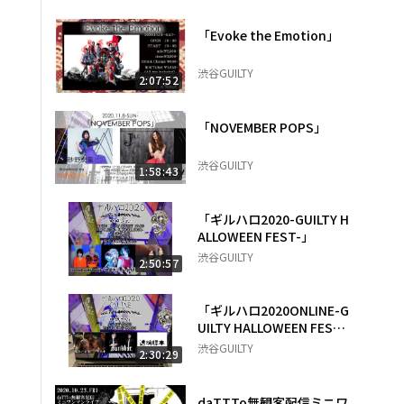
「Evoke the Emotion」
渋谷GUILTY
2:07:52
「NOVEMBER POPS」
渋谷GUILTY
1:58:43
「ギルハロ2020-GUILTY H
ALLOWEEN FEST-」
渋谷GUILTY
2:50:57
「ギルハロ2020ONLINE-G
UILTY HALLOWEEN FEST
-」
渋谷GUILTY
2:30:29
daTTTo無観客配信ミニワ