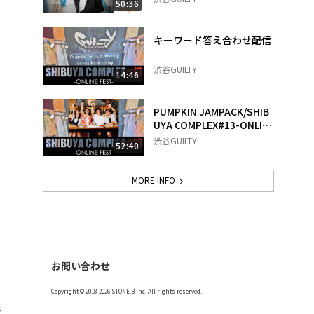
50:36
キーワード答え合わせ配信
渋谷GUILTY
14:46
PUMPKIN JAMPACK/SHIB
UYA COMPLEX#13-ONLIN
E FEST-
渋谷GUILTY
52:40
MORE INFO
お問い合わせ
Copyright © 2018-2026 STONE.B Inc. All rights reserved.
記