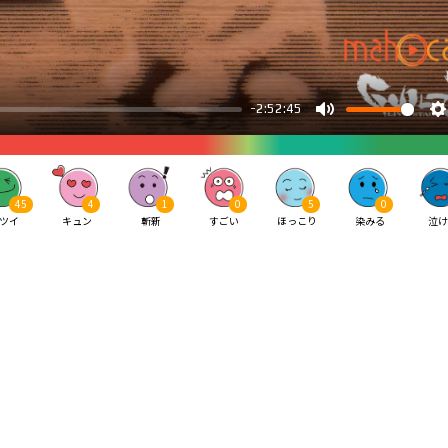
45
4
1
0
5
0
ツイ
キュン
斬新
すごい
ほっこり
染みる
泣け