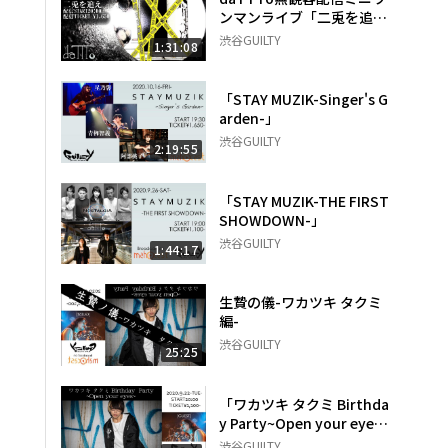
ンマンライブ「二兎を追
え」
渋谷GUILTY
1:31:08
「STAY MUZIK-Singer's G
arden-」
渋谷GUILTY
2:19:55
「STAY MUZIK-THE FIRST
SHOWDOWN-」
渋谷GUILTY
1:44:17
生贄の儀-ワカツキ タクミ
編-
渋谷GUILTY
25:25
「ワカツキ タクミ Birthda
y Party~Open your eyes
~」
渋谷GUILTY