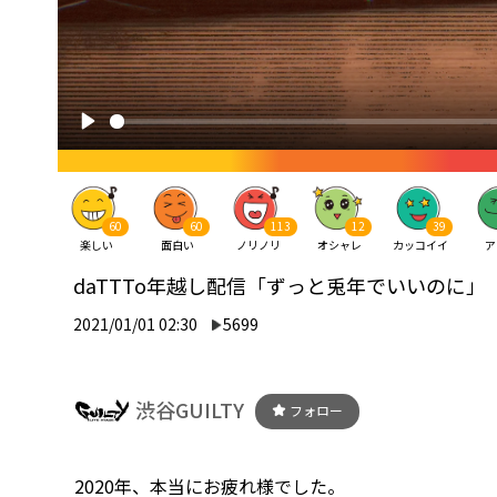
60
60
113
12
39
楽しい
面白い
ノリノリ
オシャレ
カッコイイ
ア
daTTTo年越し配信「ずっと兎年でいいのに」
2021/01/01 02:30
5699
渋谷GUILTY
フォロー
2020年、本当にお疲れ様でした。