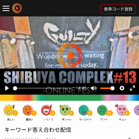
発券コード登録
1
1
0
0
0
10
0
楽しい
面白い
ノリノリ
オシャレ
カッコイイ
アツイ
キュン
キーワード答え合わせ配信