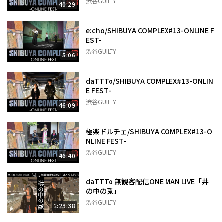
渋谷GUILTY
40:29
e:cho/SHIBUYA COMPLEX#13-ONLINE F
EST-
渋谷GUILTY
5:06
daTTTo/SHIBUYA COMPLEX#13-ONLIN
E FEST-
渋谷GUILTY
46:09
極楽ドルチェ/SHIBUYA COMPLEX#13-O
NLINE FEST-
渋谷GUILTY
46:40
daTTTo 無観客配信ONE MAN LIVE「井
の中の兎」
渋谷GUILTY
2:23:38