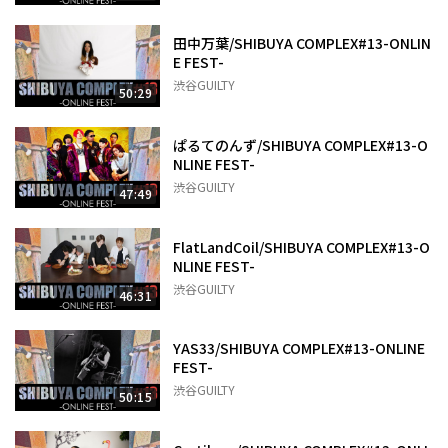
田中万葉/SHIBUYA COMPLEX#13-ONLIN
E FEST-
渋谷GUILTY
50:29
ぱるてのんず/SHIBUYA COMPLEX#13-O
NLINE FEST-
渋谷GUILTY
47:49
FlatLandCoil/SHIBUYA COMPLEX#13-O
NLINE FEST-
渋谷GUILTY
46:31
YAS33/SHIBUYA COMPLEX#13-ONLINE
FEST-
渋谷GUILTY
50:15