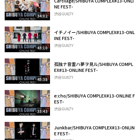
Cartilage/SHIBUYA COMPLEX#13-ONLI
NE FEST-
渋谷GUILTY
34:02
イチノイー/SHIBUYA COMPLEX#13-ONL
INE FEST-
渋谷GUILTY
43:10
孤独ナ音霊ハ夢ヲ見ル/SHIBUYA COMPL
EX#13-ONLINE FEST-
渋谷GUILTY
45:38
e:cho/SHIBUYA COMPLEX#13-ONLINE F
EST-
渋谷GUILTY
33:43
Junkbar/SHIBUYA COMPLEX#13-ONLIN
E FEST-